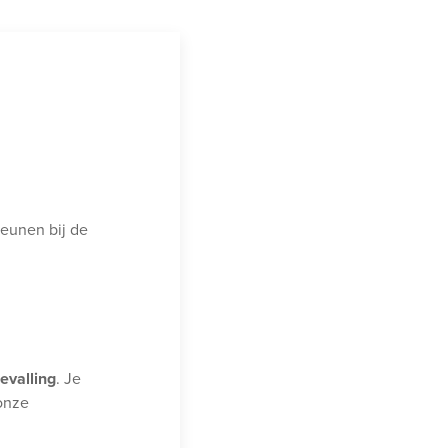
teunen bij de
evalling
. Je
 onze