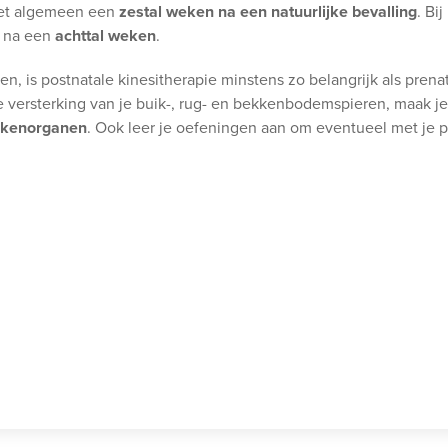
het algemeen een
zestal weken na een natuurlijke bevalling
. Bij
n na een
achttal weken
.
, is postnatale kinesitherapie minstens zo belangrijk als prenat
 de versterking van je buik-, rug- en bekkenbodemspieren, maak j
ekkenorganen
. Ook leer je oefeningen aan om eventueel met je pa