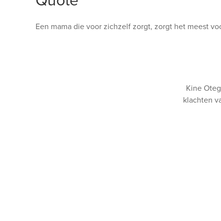
Quote
Een mama die voor zichzelf zorgt, zorgt het meest voo
Kine Otege
klachten v
A