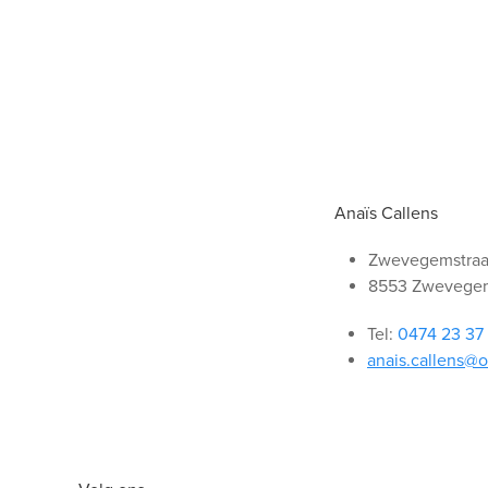
Anaïs Callens
Zwevegemstraat
8553 Zwevege
Tel:
0474 23 37
anais.callens@o